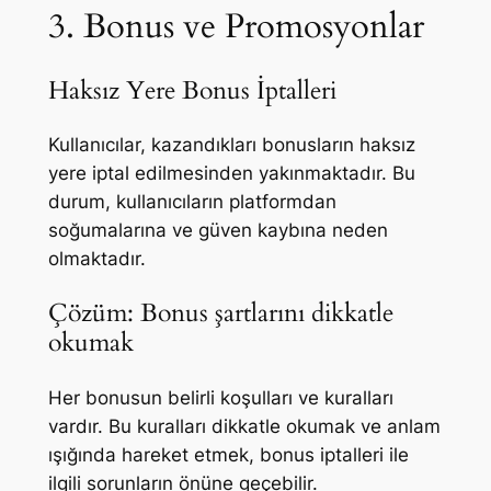
3. Bonus ve Promosyonlar
Haksız Yere Bonus İptalleri
Kullanıcılar, kazandıkları bonusların haksız
yere iptal edilmesinden yakınmaktadır. Bu
durum, kullanıcıların platformdan
soğumalarına ve güven kaybına neden
olmaktadır.
Çözüm: Bonus şartlarını dikkatle
okumak
Her bonusun belirli koşulları ve kuralları
vardır. Bu kuralları dikkatle okumak ve anlam
ışığında hareket etmek, bonus iptalleri ile
ilgili sorunların önüne geçebilir.