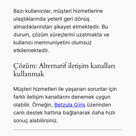
Bazı kullanıcılar, müşteri hizmetlerine
ulaştıklarında yeterli geri dönüş
almadıklarından şikayet etmektedir. Bu
durum, çözüm süreçlerini uzatmakta ve
kullanıcı memnuniyetini olumsuz
etkilemektedir.
Çözüm: Alternatif iletişim kanalları
kullanmak
Müşteri hizmetleri ile yaşanan sorunlar için
farklı iletişim kanallarını denemek uygun
olabilir. Örneğin,
Betzula Giriş
üzerinden
canlı destek hattına bağlanarak daha hızlı
sonuç alabilirsiniz.