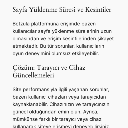
Sayfa Yüklenme Süresi ve Kesintiler
Betzula platformuna erişimde bazen
kullanıcılar sayfa yüklenme sürelerinin uzun
olmasından ve erişim kesintilerinden şikayet
etmektedir. Bu tür sorunlar, kullanıcıların
oyun deneyimini olumsuz etkileyebilir.
Çözüm: Tarayıcı ve Cihaz
Güncellemeleri
Site performansıyla ilgili yaşanan sorunlar,
bazen kullanıcı cihazları veya tarayıcıdan
kaynaklanabilir. Cihazınızın ve tarayıcınızın
güncel olduğundan emin olun. Ayrıca,
mümkünse farklı bir tarayıcı veya cihaz
kullanarak siteye erişmeyi deneyebilirsiniz.