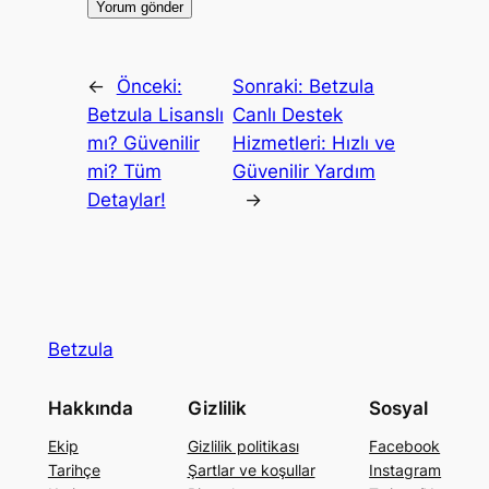
←
Önceki:
Sonraki:
Betzula
Betzula Lisanslı
Canlı Destek
mı? Güvenilir
Hizmetleri: Hızlı ve
mi? Tüm
Güvenilir Yardım
Detaylar!
→
Betzula
Hakkında
Gizlilik
Sosyal
Ekip
Gizlilik politikası
Facebook
Tarihçe
Şartlar ve koşullar
Instagram