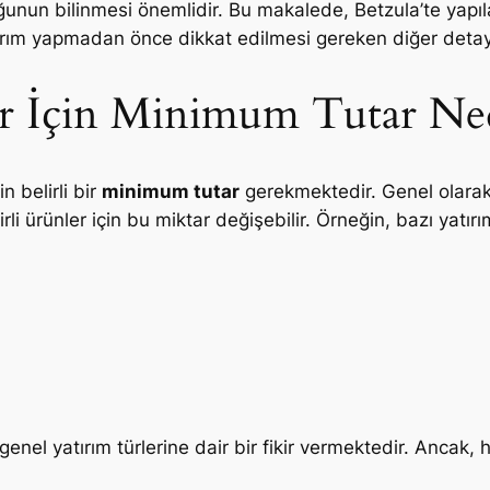
unun bilinmesi önemlidir. Bu makalede, Betzula’te yapılan
rım yapmadan önce dikkat edilmesi gereken diğer detayl
lar İçin Minimum Tutar Ne
 belirli bir
minimum tutar
gerekmektedir. Genel olara
i ürünler için bu miktar değişebilir. Örneğin, bazı yatır
genel yatırım türlerine dair bir fikir vermektedir. Ancak,