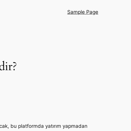
Sample Page
dir?
 Ancak, bu platformda yatırım yapmadan