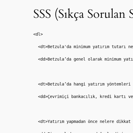
SSS (Sıkça Sorulan 
<dl>
  <dt>Betzula'da minimum yatırım tutarı ne
  <dd>Betzula’da genel olarak minimum yatı
  <dt>Betzula’da hangi yatırım yöntemleri 
  <dd>Çevrimiçi bankacılık, kredi kartı ve
  <dt>Yatırım yapmadan önce nelere dikkat 