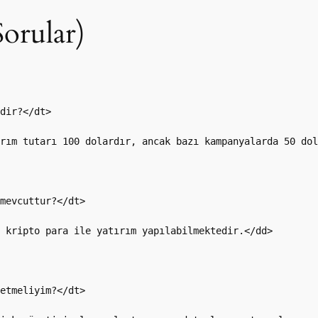
Sorular)
dir?</dt>
rım tutarı 100 dolardır, ancak bazı kampanyalarda 50 dol
mevcuttur?</dt>
 kripto para ile yatırım yapılabilmektedir.</dd>
etmeliyim?</dt>