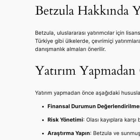
Betzula Hakkında Ya
Betzula, uluslararası yatırımcılar için lisa
Türkiye gibi ülkelerde, çevrimiçi yatırımla
danışmanlık almaları önerilir.
Yatırım Yapmadan 
Yatırım yapmadan önce aşağıdaki hususla
Finansal Durumun Değerlendirilme
Risk Yönetimi
: Olası kayıplara karşı 
Araştırma Yapın
: Betzula ve sunmuş 