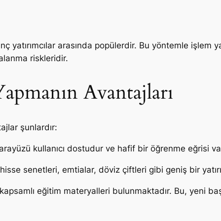
genç yatırımcılar arasında popülerdir. Bu yöntemle işlem
lanma riskleridir.
Yapmanın Avantajları
jlar şunlardır:
 arayüzü kullanıcı dostudur ve hafif bir öğrenme eğrisi va
hisse senetleri, emtialar, döviz çiftleri gibi geniş bir yatır
in kapsamlı eğitim materyalleri bulunmaktadır. Bu, yeni baş