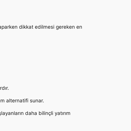
 yaparken dikkat edilmesi gereken en
rdır.
ım alternatifi sunar.
layanların daha bilinçli yatırım